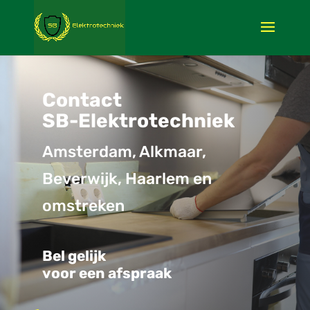
Contact
SB-Elektrotechniek
Amsterdam, Alkmaar,
Beverwijk, Haarlem en
omstreken
Bel gelijk
voor een afspraak